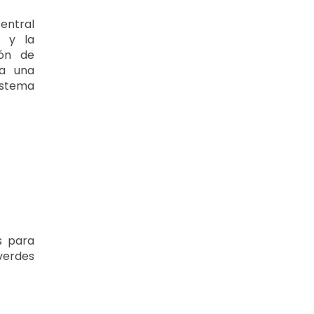
entral
o y la
ión de
 a una
sistema
.
s para
 verdes