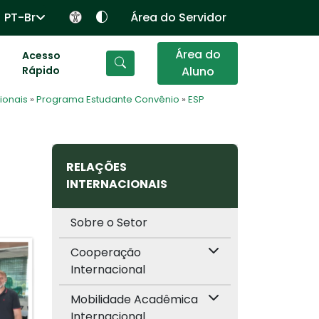
PT-Br
Área do Servidor
Área do
Acesso
Rápido
Aluno
ionais
»
Programa Estudante Convênio
»
ESP
RELAÇÕES
INTERNACIONAIS
Sobre o Setor
Cooperação
Internacional
Mobilidade Acadêmica
Internacional