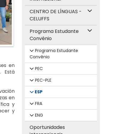
CENTRO DE LÍNGUAS -
CELUFFS
Programa Estudante
Convênio
Programa Estudante
Convênio
ses en
PEC
. Está
PEC-PLE
vación
ESP
azas en
FRA
fica y
ecer y
ENG
Oportunidades