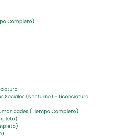
empo Completo)
nciatura
 Sociales (Nocturno) – Licenciatura
y Humanidades (Tiempo Completo)
ompleto)
completo)
to)