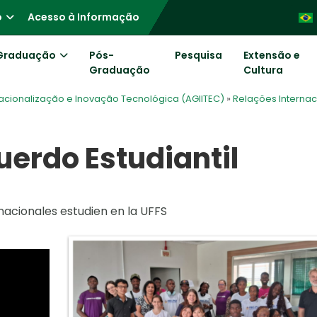
o
Acesso à Informação
Graduação
Pós-
Pesquisa
Extensão e
Graduação
Cultura
acionalização e Inovação Tecnológica (AGIITEC)
»
Relações Internac
erdo Estudiantil
acionales estudien en la UFFS