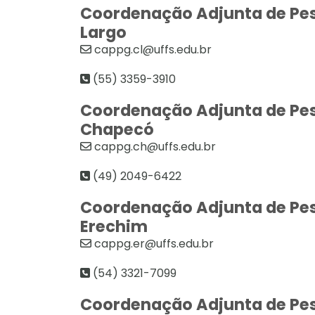
Coordenação Adjunta de Pe
Largo
cappg.cl@uffs.edu.br
(55)
3359-3910
Coordenação Adjunta de Pe
Chapecó
cappg.ch@uffs.edu.br
(49)
2049-6422
Coordenação Adjunta de Pe
Erechim
cappg.er@uffs.edu.br
(
54) 3321-7099
Coordenação Adjunta de Pe