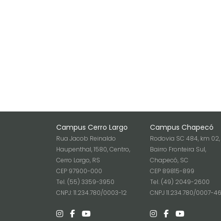
Campus Cerro Largo
Campus Chapecó
Rua Jacob Reinaldo
Rodovia SC 484, km 02,
Haupenthal, 1580, Centro,
Bairro Fronteira Sul,
Cerro Largo, RS
Chapecó, SC
CEP 97900-000
CEP 89815-899
Tel. (55) 3359-3950
Tel. (49) 2049-2600
CNPJ: 11.234.780/0003-12
CNPJ 11.234.780/0007-4