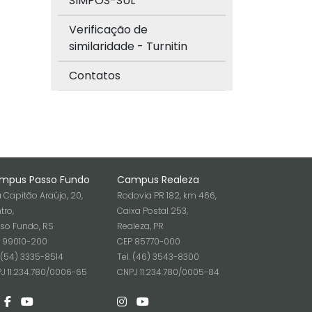
SIMPÓS-SUL
Verificação de
similaridade - Turnitin
Contatos
mpus Passo Fundo
Campus Realeza
 Capitão Araújo, 20,
Rodovia PR 182, km 466,
tro,
Caixa Postal 253,
so Fundo, RS
Realeza, PR
 99010-200
CEP 85770-000
. (54) 3335-8514
Tel. (46) 3543-8300
J 11.234.780/0006-65
CNPJ 11.234.780/0005-84