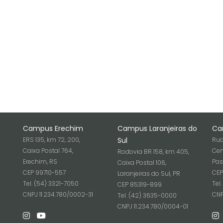
Campus Erechim
Campus Laranjeiras do
Ca
ERS 135, km 72, 200,
Sul
Rua
Caixa Postal 764,
Cen
Rodovia BR 158, km 405,
Erechim, RS
Pas
Caixa Postal 106,
CEP 99710-557
CEP
Laranjeiras do Sul, PR
Tel. (54) 3321-7050
Tel
CEP 85319-899
6
CNPJ 11.234.780/0002-31
CNP
Tel. (42) 3635-0000
CNPJ 11.234.780/0004-01