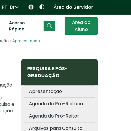
PT-Br
Área do Servidor
Área do
Acesso
Rápido
Aluno
uação
»
Apresentação
PESQUISA E PÓS-
GRADUAÇÃO
uação
Apresentação
s
Agenda da Pró-Reitoria
uisa e
uação.
Agenda do Pró-Reitor
Arquivos para Consulta: