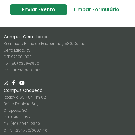
Enviar Evento
Limpar Formulário
Campus Cerro Largo
Rua Jacob Reinaldo Haupenthal, 1580, Centro,
Cerro Largo, RS
CEP 97900-000
Tel. (55) 3359-3950
CNPJ: 11.234.780/0003-12
Campus Chapecó
Rodovia SC 484, km 02,
Bairro Fronteira Sul,
Chapecó, SC
CEP 89815-899
Tel. (49) 2049-2600
CNPJ 11.234.780/0007-46