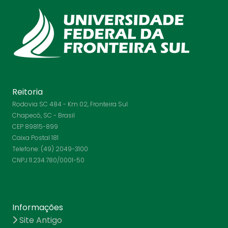
Reitoria
Rodovia SC 484 - Km 02, Fronteira Sul
Chapecó, SC - Brasil
CEP 89815-899
Caixa Postal 181
Telefone: (49) 2049-3100
CNPJ 11.234.780/0001-50
Informações
Site Antigo