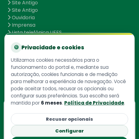
Site Antigo
Site Antigo
Ouvidoria
Imprensa
Lista telefônica UFFS
Dados abertos
UFFS contra o Aedes
🍪
Privacidade e cookies
Mapa do site
Utilizamos cookies necessários para o
funcionamento do portal e, mediante sua
autorização, cookies funcionais e de medição
Redes Sociais
para melhorar a experiência de navegação. Você
pode aceitar todos, recusar os opcionais ou
configurar suas preferências. Sua escolha será
mantida por
6 meses
.
Política de Privacidade
.
Consulte aqui
o cadastro da instituição no
Recusar opcionais
Sistema e-Mec
Configurar